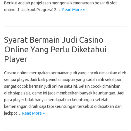
Berikut adalah penjelasan mengenai kemenangan besar di slot
online: 1. Jackpot Progresif 2.…
Read More »
Syarat Bermain Judi Casino
Online Yang Perlu Diketahui
Player
Casino online merupakan permainan judi yang cocok dimainkan oleh
semua player. Jadi baik pemula maupun yang sudah ahli sekalipun
sangat cocok bermain judi online satu ini. Selain cocok dimainkan
oleh siapa saja, game ini juga memberikan banyak keuntungan. Jadi
para player tidak hanya mendapatkan keuntungan setelah
kemenangan diraih saja tapi keuntungan tersebut didapatkan dari
jackpot…
Read More »