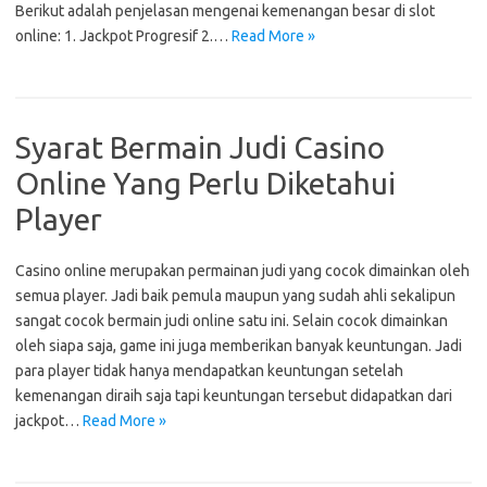
Berikut adalah penjelasan mengenai kemenangan besar di slot
online: 1. Jackpot Progresif 2.…
Read More »
Syarat Bermain Judi Casino
Online Yang Perlu Diketahui
Player
Casino online merupakan permainan judi yang cocok dimainkan oleh
semua player. Jadi baik pemula maupun yang sudah ahli sekalipun
sangat cocok bermain judi online satu ini. Selain cocok dimainkan
oleh siapa saja, game ini juga memberikan banyak keuntungan. Jadi
para player tidak hanya mendapatkan keuntungan setelah
kemenangan diraih saja tapi keuntungan tersebut didapatkan dari
jackpot…
Read More »