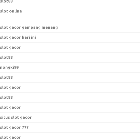
slot88
slot online
slot gacor gampang menang
slot gacor hari ini
slot gacor
slot88
nongki99
slot88
slot gacor
slot88
slot gacor
situs slot gacor
slot gacor 777
slot gacor