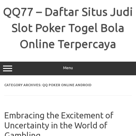
Skip
to
QQ77 – Daftar Situs Judi
content
Slot Poker Togel Bola
Online Terpercaya
Menu
CATEGORY ARCHIVES:
QQ POKER ONLINE ANDROID
Embracing the Excitement of
Uncertainty in the World of
Gambling