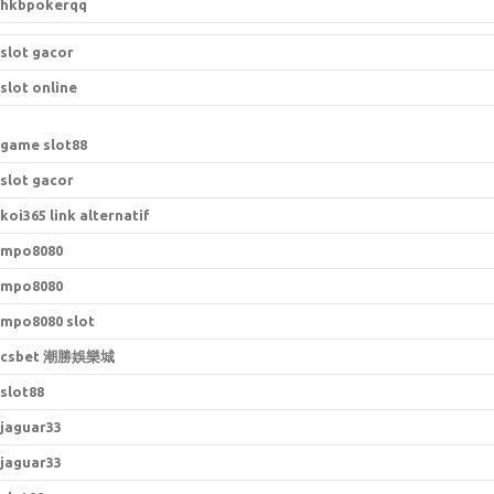
hkbpokerqq
slot gacor
slot online
game slot88
slot gacor
koi365 link alternatif
mpo8080
mpo8080
mpo8080 slot
csbet 潮勝娛樂城
slot88
jaguar33
jaguar33