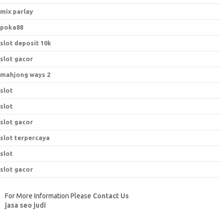
mix parlay
poka88
slot deposit 10k
slot gacor
mahjong ways 2
slot
slot
slot gacor
slot terpercaya
slot
slot gacor
For More Information Please
Contact Us
jasa seo judi