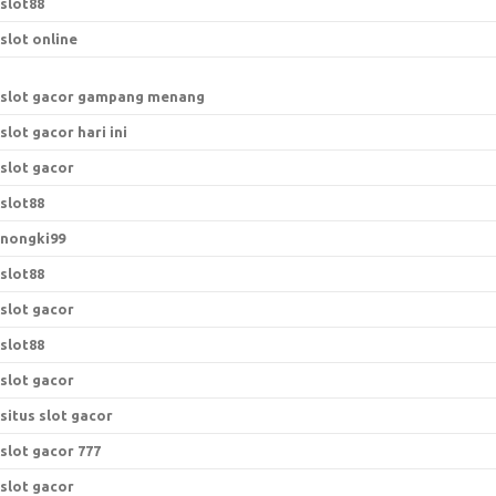
slot88
slot online
slot gacor gampang menang
slot gacor hari ini
slot gacor
slot88
nongki99
slot88
slot gacor
slot88
slot gacor
situs slot gacor
slot gacor 777
slot gacor