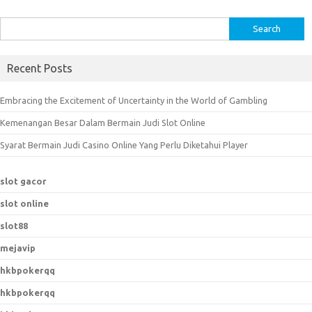
S
e
a
Recent Posts
r
c
Embracing the Excitement of Uncertainty in the World of Gambling
h
Kemenangan Besar Dalam Bermain Judi Slot Online
f
o
Syarat Bermain Judi Casino Online Yang Perlu Diketahui Player
r
:
slot gacor
slot online
slot88
mejavip
hkbpokerqq
hkbpokerqq