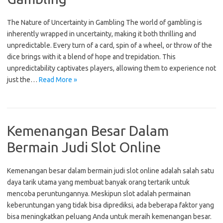
The Nature of Uncertainty in Gambling The world of gambling is
inherently wrapped in uncertainty, making it both thrilling and
unpredictable. Every turn of a card, spin of a wheel, or throw of the
dice brings with it a blend of hope and trepidation. This
unpredictability captivates players, allowing them to experience not
just the…
Read More »
Kemenangan Besar Dalam
Bermain Judi Slot Online
Kemenangan besar dalam bermain judi slot online adalah salah satu
daya tarik utama yang membuat banyak orang tertarik untuk
mencoba peruntungannya. Meskipun slot adalah permainan
keberuntungan yang tidak bisa diprediksi, ada beberapa faktor yang
bisa meningkatkan peluang Anda untuk meraih kemenangan besar.