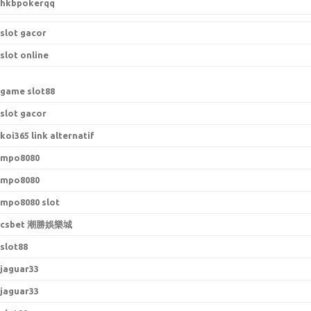
hkbpokerqq
slot gacor
slot online
game slot88
slot gacor
koi365 link alternatif
mpo8080
mpo8080
mpo8080 slot
csbet 潮勝娛樂城
slot88
jaguar33
jaguar33