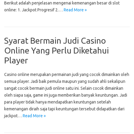
Berikut adalah penjelasan mengenai kemenangan besar di slot
online: 1. Jackpot Progresif 2.…
Read More »
Syarat Bermain Judi Casino
Online Yang Perlu Diketahui
Player
Casino online merupakan permainan judi yang cocok dimainkan oleh
semua player. Jadi baik pemula maupun yang sudah ahli sekalipun
sangat cocok bermain judi online satu ini. Selain cocok dimainkan
oleh siapa saja, game ini juga memberikan banyak keuntungan. Jadi
para player tidak hanya mendapatkan keuntungan setelah
kemenangan diraih saja tapi keuntungan tersebut didapatkan dari
jackpot…
Read More »