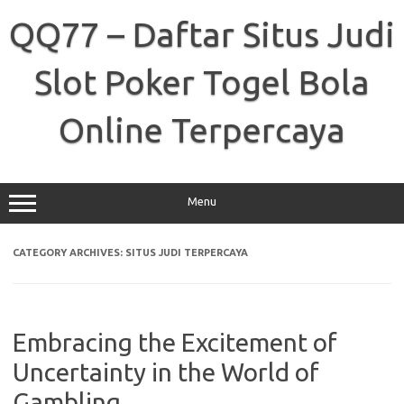
Skip
to
QQ77 – Daftar Situs Judi
content
Slot Poker Togel Bola
Online Terpercaya
Menu
CATEGORY ARCHIVES:
SITUS JUDI TERPERCAYA
Embracing the Excitement of
Uncertainty in the World of
Gambling