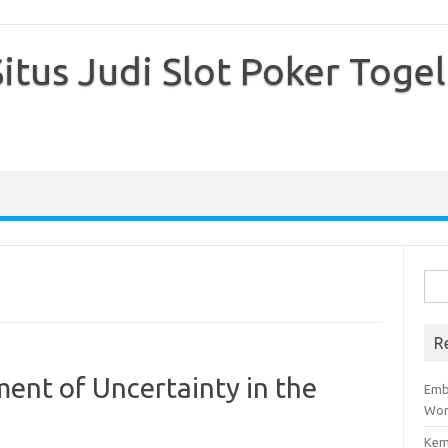
itus Judi Slot Poker Togel
Sea
for:
R
ent of Uncertainty in the
Embr
Wor
Kem