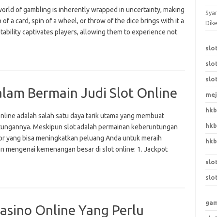
orld of gambling is inherently wrapped in uncertainty, making
Syar
 of a card, spin of a wheel, or throw of the dice brings with it a
Dike
tability captivates players, allowing them to experience not
slo
slo
slo
am Bermain Judi Slot Online
mej
hk
nline adalah salah satu daya tarik utama yang membuat
hk
tungannya. Meskipun slot adalah permainan keberuntungan
ktor yang bisa meningkatkan peluang Anda untuk meraih
hk
n mengenai kemenangan besar di slot online: 1. Jackpot
slo
slo
gam
asino Online Yang Perlu