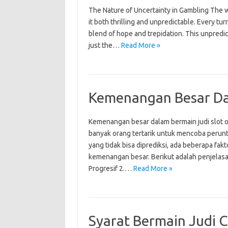
The Nature of Uncertainty in Gambling The w
it both thrilling and unpredictable. Every turn
blend of hope and trepidation. This unpredic
just the…
Read More »
Kemenangan Besar Dal
Kemenangan besar dalam bermain judi slot o
banyak orang tertarik untuk mencoba perun
yang tidak bisa diprediksi, ada beberapa fa
kemenangan besar. Berikut adalah penjelasa
Progresif 2.…
Read More »
Syarat Bermain Judi C