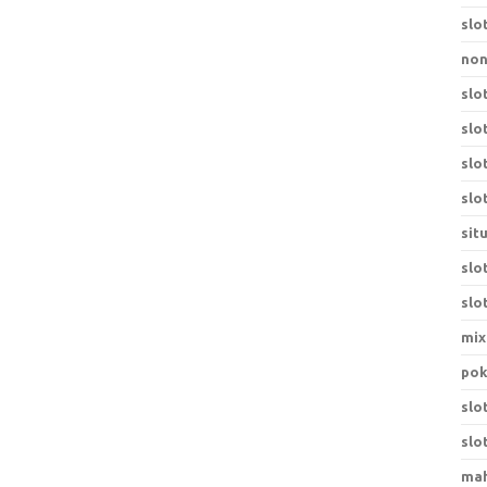
slo
non
slo
slo
slo
slo
sit
slo
slo
mix
pok
slo
slo
mah