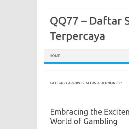
Skip
to
content
QQ77 – Daftar S
Terpercaya
HOME
CATEGORY ARCHIVES:
SITUS JUDI ONLINE 87
Embracing the Excitem
World of Gambling