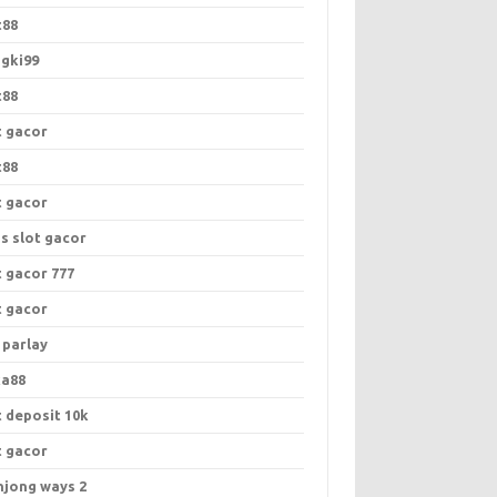
t88
gki99
t88
t gacor
t88
t gacor
us slot gacor
t gacor 777
t gacor
 parlay
a88
t deposit 10k
t gacor
jong ways 2