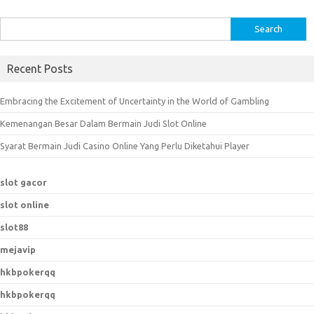
S
e
a
Recent Posts
r
c
Embracing the Excitement of Uncertainty in the World of Gambling
h
Kemenangan Besar Dalam Bermain Judi Slot Online
f
o
Syarat Bermain Judi Casino Online Yang Perlu Diketahui Player
r
:
slot gacor
slot online
slot88
mejavip
hkbpokerqq
hkbpokerqq