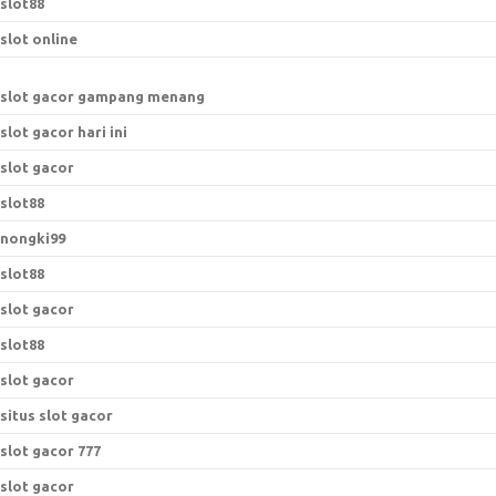
slot88
slot online
slot gacor gampang menang
slot gacor hari ini
slot gacor
slot88
nongki99
slot88
slot gacor
slot88
slot gacor
situs slot gacor
slot gacor 777
slot gacor