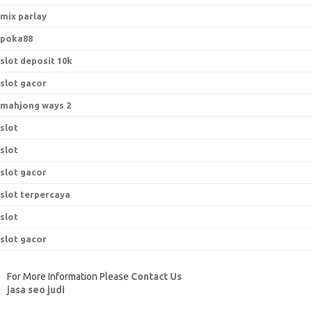
mix parlay
poka88
slot deposit 10k
slot gacor
mahjong ways 2
slot
slot
slot gacor
slot terpercaya
slot
slot gacor
For More Information Please
Contact Us
jasa seo judi