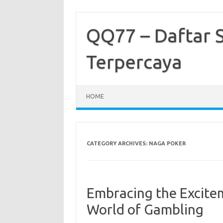
Skip
to
content
QQ77 – Daftar S
Terpercaya
HOME
CATEGORY ARCHIVES:
NAGA POKER
Embracing the Excitem
World of Gambling