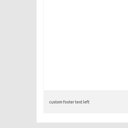
custom footer text left