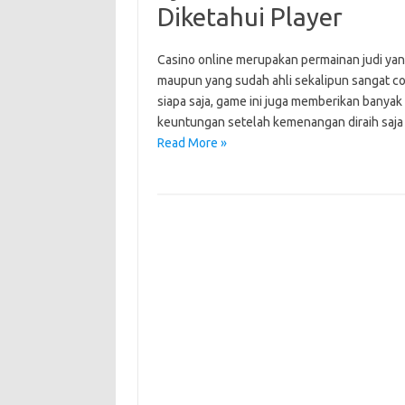
Diketahui Player
Casino online merupakan permainan judi yan
maupun yang sudah ahli sekalipun sangat coc
siapa saja, game ini juga memberikan banyak
keuntungan setelah kemenangan diraih saja 
Read More »