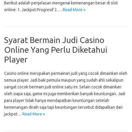
Berikut adalah penjelasan mengenai kemenangan besar di slot
online: 1. Jackpot Progresif 2.…
Read More »
Syarat Bermain Judi Casino
Online Yang Perlu Diketahui
Player
Casino online merupakan permainan judi yang cocok dimainkan oleh
semua player. Jadi baik pemula maupun yang sudah ahli sekalipun
sangat cocok bermain judi online satu ini. Selain cocok dimainkan
oleh siapa saja, game ini juga memberikan banyak keuntungan. Jadi
para player tidak hanya mendapatkan keuntungan setelah
kemenangan diraih saja tapi keuntungan tersebut didapatkan dari
jackpot…
Read More »