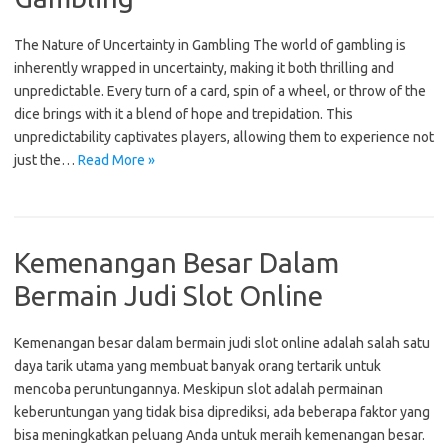
The Nature of Uncertainty in Gambling The world of gambling is
inherently wrapped in uncertainty, making it both thrilling and
unpredictable. Every turn of a card, spin of a wheel, or throw of the
dice brings with it a blend of hope and trepidation. This
unpredictability captivates players, allowing them to experience not
just the…
Read More »
Kemenangan Besar Dalam
Bermain Judi Slot Online
Kemenangan besar dalam bermain judi slot online adalah salah satu
daya tarik utama yang membuat banyak orang tertarik untuk
mencoba peruntungannya. Meskipun slot adalah permainan
keberuntungan yang tidak bisa diprediksi, ada beberapa faktor yang
bisa meningkatkan peluang Anda untuk meraih kemenangan besar.