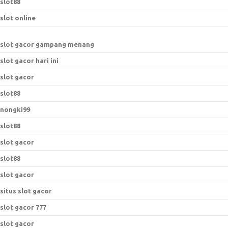
slot88
slot online
slot gacor gampang menang
slot gacor hari ini
slot gacor
slot88
nongki99
slot88
slot gacor
slot88
slot gacor
situs slot gacor
slot gacor 777
slot gacor