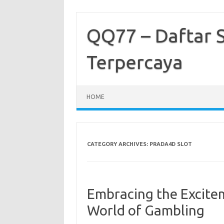
Skip
to
content
QQ77 – Daftar S
Terpercaya
HOME
CATEGORY ARCHIVES:
PRADA4D SLOT
Embracing the Excitem
World of Gambling