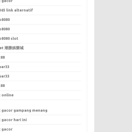
t gacor
365 link alternatif
o8080
o8080
8080 slot
bet 潮勝娛樂城
t88
uar33
uar33
t88
t online
t gacor gampang menang
t gacor hari ini
t gacor