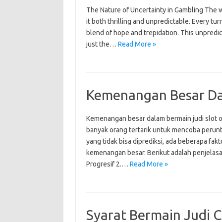
The Nature of Uncertainty in Gambling The w
it both thrilling and unpredictable. Every turn
blend of hope and trepidation. This unpredic
just the…
Read More »
Kemenangan Besar Dal
Kemenangan besar dalam bermain judi slot o
banyak orang tertarik untuk mencoba perun
yang tidak bisa diprediksi, ada beberapa fa
kemenangan besar. Berikut adalah penjelasa
Progresif 2.…
Read More »
Syarat Bermain Judi C