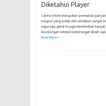
Diketahui Player
Casino online merupakan permainan judi yan
maupun yang sudah ahli sekalipun sangat coc
siapa saja, game ini juga memberikan banyak
keuntungan setelah kemenangan diraih saja 
Read More »