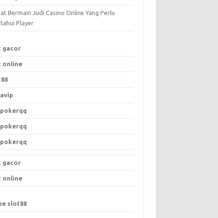
at Bermain Judi Casino Online Yang Perlu
tahui Player
t gacor
t online
t88
avip
bpokerqq
bpokerqq
bpokerqq
t gacor
t online
e slot88