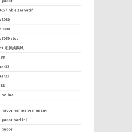
t gacor
365 link alternatif
o8080
o8080
8080 slot
bet 潮勝娛樂城
t88
uar33
uar33
t88
t online
t gacor gampang menang
t gacor hari ini
t gacor