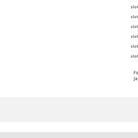
slo
slo
slo
slo
slo
slo
Fo
ja