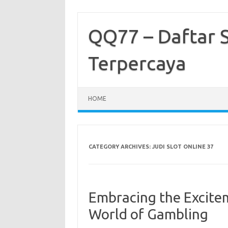
Skip
to
content
QQ77 – Daftar S
Terpercaya
HOME
CATEGORY ARCHIVES:
JUDI SLOT ONLINE 37
Embracing the Excitem
World of Gambling