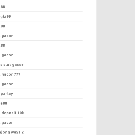
t88
gki99
t88
t gacor
t88
t gacor
us slot gacor
t gacor 777
t gacor
 parlay
a88
t deposit 10k
t gacor
jong ways 2