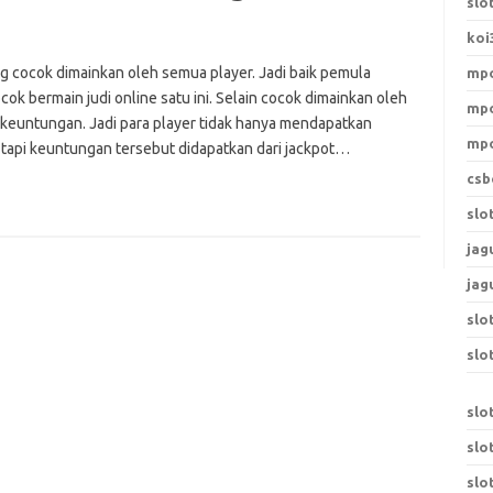
slo
koi
g cocok dimainkan oleh semua player. Jadi baik pemula
mp
ok bermain judi online satu ini. Selain cocok dimainkan oleh
mp
 keuntungan. Jadi para player tidak hanya mendapatkan
mpo
tapi keuntungan tersebut didapatkan dari jackpot…
cs
slo
jag
jag
slo
slo
slo
slo
slo