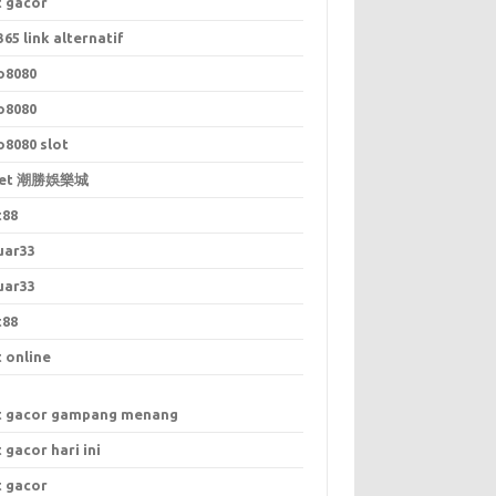
t gacor
365 link alternatif
o8080
o8080
8080 slot
bet 潮勝娛樂城
t88
uar33
uar33
t88
t online
t gacor gampang menang
t gacor hari ini
t gacor