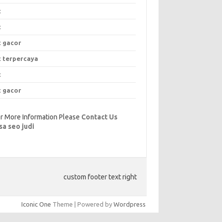
t
t
t gacor
t terpercaya
t
t gacor
r More Information Please
Contact Us
sa seo judi
custom footer text right
Iconic One
Theme | Powered by
Wordpress