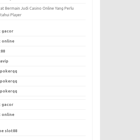
at Bermain Judi Casino Online Yang Perlu
tahui Player
t gacor
t online
t88
avip
bpokerqq
bpokerqq
bpokerqq
t gacor
t online
e slot88