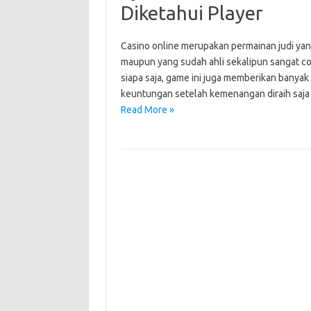
Diketahui Player
Casino online merupakan permainan judi yan
maupun yang sudah ahli sekalipun sangat coc
siapa saja, game ini juga memberikan banyak
keuntungan setelah kemenangan diraih saja 
Read More »