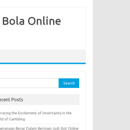
 Bola Online
rch
ecent Posts
acing the Excitement of Uncertainty in the
ld of Gambling
enangan Besar Dalam Bermain Judi Slot Online