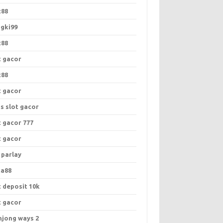
t88
gki99
t88
t gacor
t88
t gacor
us slot gacor
t gacor 777
t gacor
 parlay
a88
t deposit 10k
t gacor
jong ways 2