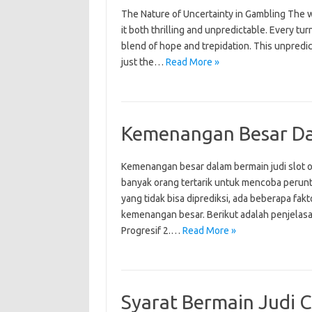
The Nature of Uncertainty in Gambling The w
it both thrilling and unpredictable. Every turn
blend of hope and trepidation. This unpredic
just the…
Read More »
Kemenangan Besar Dal
Kemenangan besar dalam bermain judi slot o
banyak orang tertarik untuk mencoba perun
yang tidak bisa diprediksi, ada beberapa fa
kemenangan besar. Berikut adalah penjelasa
Progresif 2.…
Read More »
Syarat Bermain Judi C