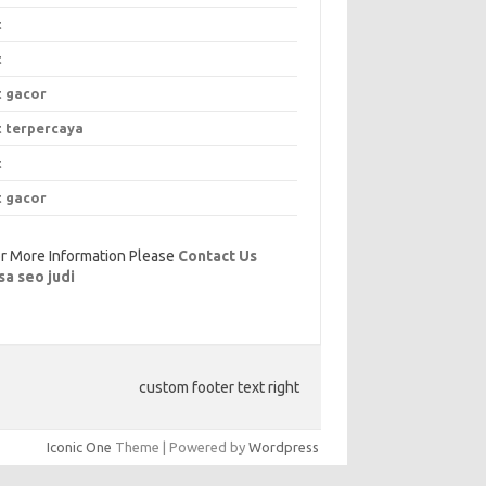
t
t
t gacor
t terpercaya
t
t gacor
r More Information Please
Contact Us
sa seo judi
custom footer text right
Iconic One
Theme | Powered by
Wordpress