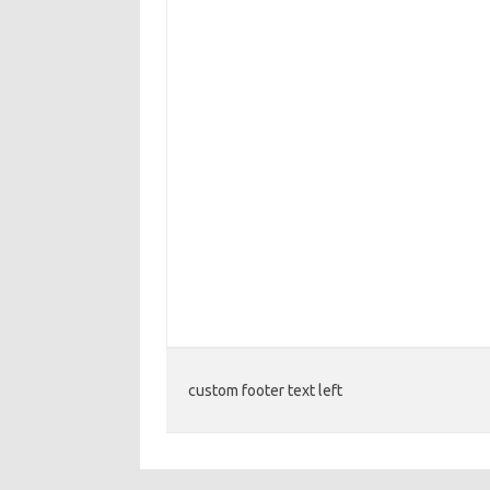
custom footer text left