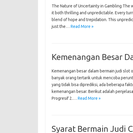
The Nature of Uncertainty in Gambling The w
it both thrilling and unpredictable. Every turn
blend of hope and trepidation. This unpredic
just the…
Read More »
Kemenangan Besar Dal
Kemenangan besar dalam bermain judi slot o
banyak orang tertarik untuk mencoba perun
yang tidak bisa diprediksi, ada beberapa fa
kemenangan besar. Berikut adalah penjelasa
Progresif 2.…
Read More »
Syarat Bermain Judi C