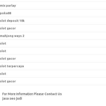
mix parlay
poka88
slot deposit 10k
slot gacor
mahjong ways 2
slot
slot
slot gacor
slot terpercaya
slot
slot gacor
For More Information Please
Contact Us
jasa seo judi