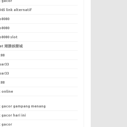
t gacor
365 link alternatif
o8080
o8080
8080 slot
bet 潮勝娛樂城
t88
uar33
uar33
t88
t online
t gacor gampang menang
t gacor hari ini
t gacor