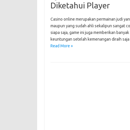
Diketahui Player
Casino online merupakan permainan judi yan
maupun yang sudah ahli sekalipun sangat coc
siapa saja, game ini juga memberikan banyak
keuntungan setelah kemenangan diraih saja 
Read More »