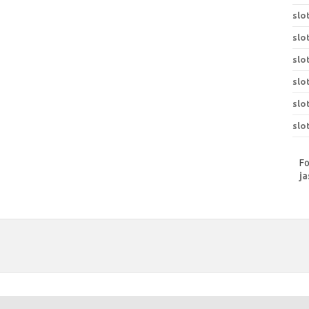
slo
slo
slo
slo
slo
slo
Fo
ja