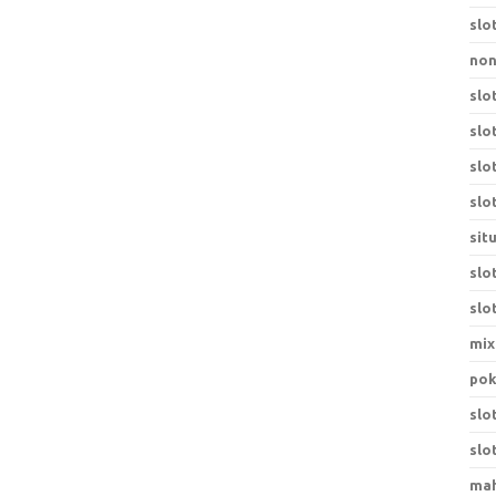
slo
non
slo
slo
slo
slo
sit
slo
slo
mix
pok
slo
slo
mah