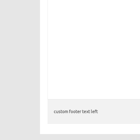
custom footer text left