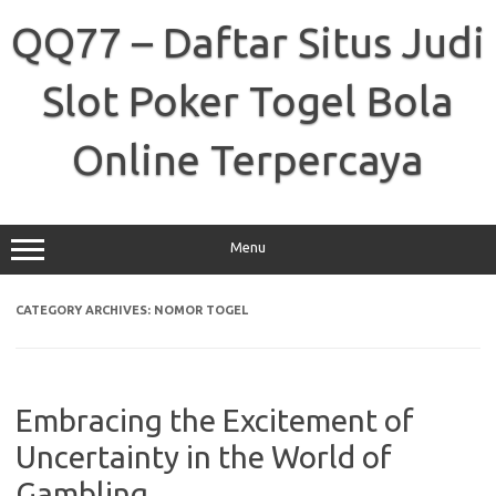
Skip
to
QQ77 – Daftar Situs Judi
content
Slot Poker Togel Bola
Online Terpercaya
Menu
CATEGORY ARCHIVES:
NOMOR TOGEL
Embracing the Excitement of
Uncertainty in the World of
Gambling