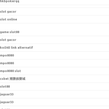
hkbpokerqq
slot gacor
slot online
game slot88
slot gacor
koi365 link alternatif
mpo8080
mpo8080
mpo8080 slot
csbet 潮勝娛樂城
slot88
jaguar33
jaguar33