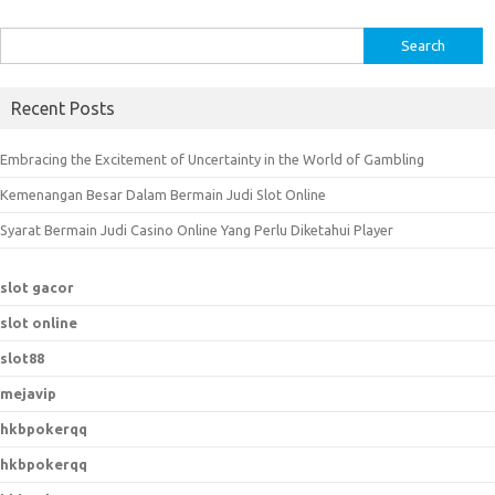
S
e
a
Recent Posts
r
c
Embracing the Excitement of Uncertainty in the World of Gambling
h
Kemenangan Besar Dalam Bermain Judi Slot Online
f
o
Syarat Bermain Judi Casino Online Yang Perlu Diketahui Player
r
:
slot gacor
slot online
slot88
mejavip
hkbpokerqq
hkbpokerqq