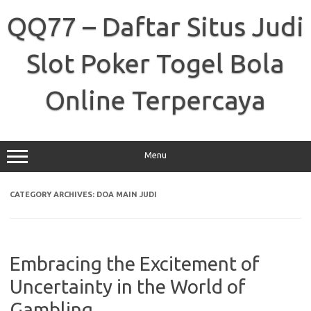
Skip
to
QQ77 – Daftar Situs Judi
content
Slot Poker Togel Bola
Online Terpercaya
Menu
CATEGORY ARCHIVES:
DOA MAIN JUDI
Embracing the Excitement of
Uncertainty in the World of
Gambling