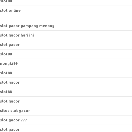
slot88
slot online
slot gacor gampang menang
slot gacor hari ini
slot gacor
slot88
nongki99
slot88
slot gacor
slot88
slot gacor
situs slot gacor
slot gacor 777
slot gacor