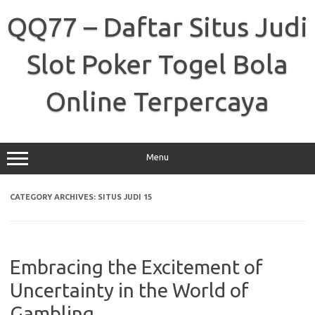
Skip
to
QQ77 – Daftar Situs Judi
content
Slot Poker Togel Bola
Online Terpercaya
Menu
CATEGORY ARCHIVES:
SITUS JUDI 15
Embracing the Excitement of
Uncertainty in the World of
Gambling