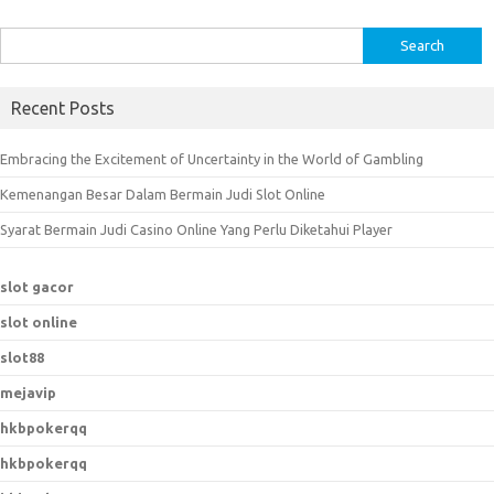
S
e
a
Recent Posts
r
c
Embracing the Excitement of Uncertainty in the World of Gambling
h
Kemenangan Besar Dalam Bermain Judi Slot Online
f
o
Syarat Bermain Judi Casino Online Yang Perlu Diketahui Player
r
:
slot gacor
slot online
slot88
mejavip
hkbpokerqq
hkbpokerqq