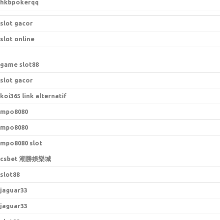
hkbpokerqq
slot gacor
slot online
game slot88
slot gacor
koi365 link alternatif
mpo8080
mpo8080
mpo8080 slot
csbet 潮勝娛樂城
slot88
jaguar33
jaguar33