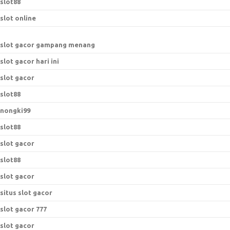
slot88
slot online
slot gacor gampang menang
slot gacor hari ini
slot gacor
slot88
nongki99
slot88
slot gacor
slot88
slot gacor
situs slot gacor
slot gacor 777
slot gacor