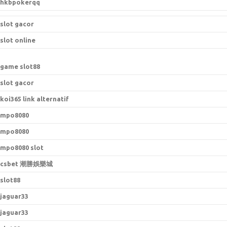
hkbpokerqq
slot gacor
slot online
game slot88
slot gacor
koi365 link alternatif
mpo8080
mpo8080
mpo8080 slot
csbet 潮勝娛樂城
slot88
jaguar33
jaguar33