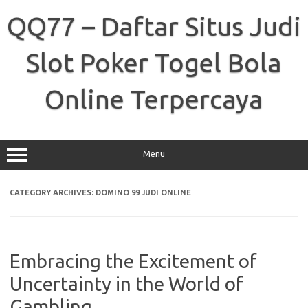
Skip
to
QQ77 – Daftar Situs Judi
content
Slot Poker Togel Bola
Online Terpercaya
Menu
CATEGORY ARCHIVES:
DOMINO 99 JUDI ONLINE
Embracing the Excitement of
Uncertainty in the World of
Gambling