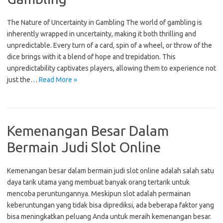
The Nature of Uncertainty in Gambling The world of gambling is
inherently wrapped in uncertainty, making it both thrilling and
unpredictable. Every turn of a card, spin of a wheel, or throw of the
dice brings with it a blend of hope and trepidation. This
unpredictability captivates players, allowing them to experience not
just the…
Read More »
Kemenangan Besar Dalam
Bermain Judi Slot Online
Kemenangan besar dalam bermain judi slot online adalah salah satu
daya tarik utama yang membuat banyak orang tertarik untuk
mencoba peruntungannya. Meskipun slot adalah permainan
keberuntungan yang tidak bisa diprediksi, ada beberapa faktor yang
bisa meningkatkan peluang Anda untuk meraih kemenangan besar.