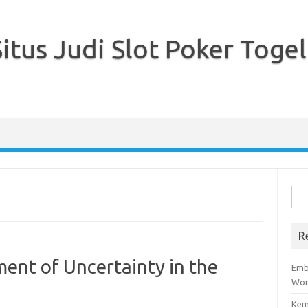
itus Judi Slot Poker Togel
Sea
for:
R
ent of Uncertainty in the
Embr
Wor
Kem