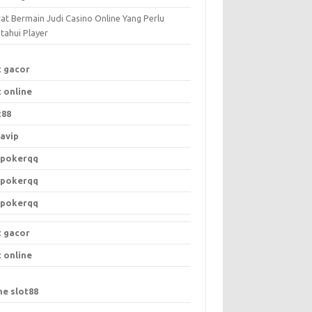
at Bermain Judi Casino Online Yang Perlu
tahui Player
t gacor
t online
t88
avip
bpokerqq
bpokerqq
bpokerqq
t gacor
t online
e slot88