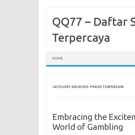
Skip
to
content
QQ77 – Daftar S
Terpercaya
HOME
CATEGORY ARCHIVES:
POKER TERPERCAYA
Embracing the Excitem
World of Gambling