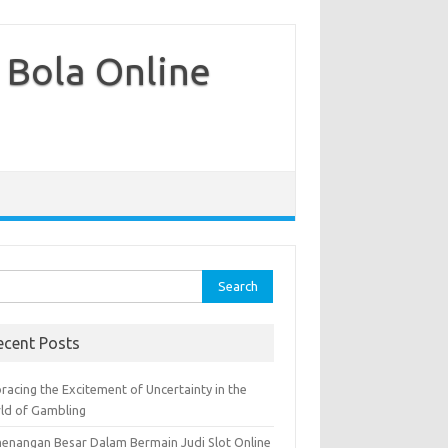
 Bola Online
rch
ecent Posts
acing the Excitement of Uncertainty in the
ld of Gambling
enangan Besar Dalam Bermain Judi Slot Online