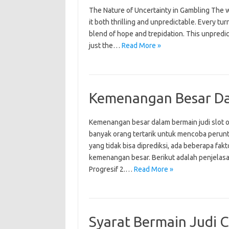
The Nature of Uncertainty in Gambling The w
it both thrilling and unpredictable. Every turn
blend of hope and trepidation. This unpredic
just the…
Read More »
Kemenangan Besar Dal
Kemenangan besar dalam bermain judi slot o
banyak orang tertarik untuk mencoba perun
yang tidak bisa diprediksi, ada beberapa fa
kemenangan besar. Berikut adalah penjelasa
Progresif 2.…
Read More »
Syarat Bermain Judi C