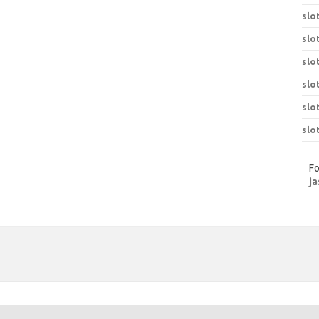
slo
slo
slo
slo
slo
slo
Fo
ja