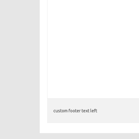
custom footer text left